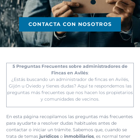
CONTACTA CON NOSOTROS
5 Preguntas Frecuentes sobre administradores de
Fincas en Avilés
:
¿Estás buscando un administrador de fincas en Avilés,
Gijón u Oviedo y tienes dudas? Aquí te respondemos las
preguntas más frecuentes que nos hacen los propietarios
y comunidades de vecinos.
En esta página recopilamos las preguntas más frecuentes
para ayudarte a resolver dudas habituales antes de
contactar o iniciar un trámite. Sabemos que, cuando se
trata de temas
jurídicos
o
inmobiliarios
, es normal tener